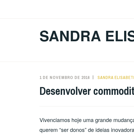
Ir
para
conteúdo
SANDRA ELI
1 DE NOVEMBRO DE 2016
SANDRA ELISABET
Desenvolver commoditi
Vivenciamos hoje uma grande mudança 
querem “ser donos” de ideias inovadora