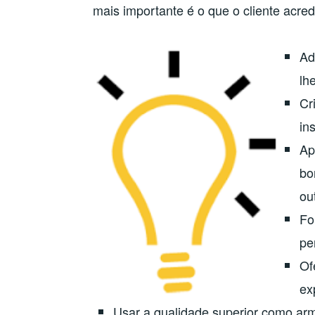
mais importante é o que o cliente acredi
Ad
lh
Cr
in
Ap
bo
ou
Fo
pe
Of
ex
Usar a qualidade superior como arm