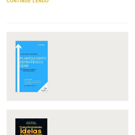
“DESENVOLVER
CONTINUE LENDO
COMMODITIES
OU
PRODUTOS
DIFERENCIADOS?”