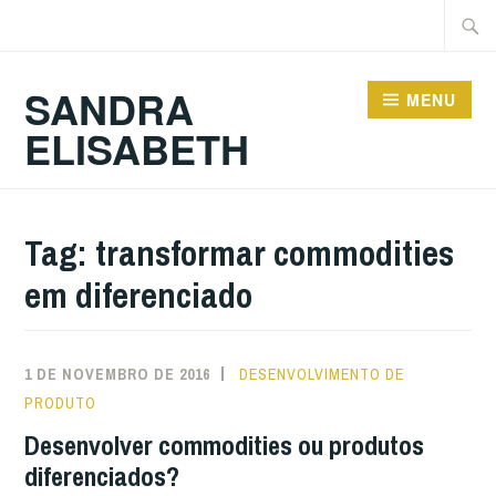
Ir
Pesqu
para
por:
conteúdo
SANDRA
MENU
ELISABETH
Tag:
transformar commodities
em diferenciado
1 DE NOVEMBRO DE 2016
DESENVOLVIMENTO DE
PRODUTO
Desenvolver commodities ou produtos
diferenciados?