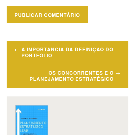
Navegação
A IMPORTÂNCIA DA DEFINIÇÃO DO
de
PORTFÓLIO
Post
OS CONCORRENTES E O
PLANEJAMENTO ESTRATÉGICO