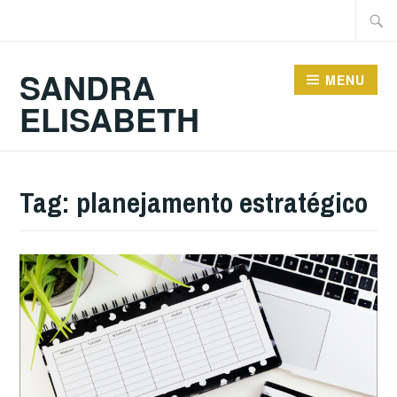
Ir
Pesqu
para
por:
conteúdo
SANDRA
MENU
ELISABETH
Tag:
planejamento estratégico