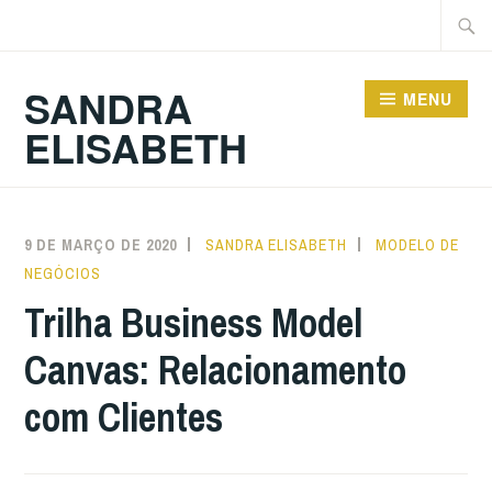
Ir
Pesqu
para
por:
conteúdo
SANDRA
MENU
ELISABETH
9 DE MARÇO DE 2020
SANDRA ELISABETH
MODELO DE
NEGÓCIOS
Trilha Business Model
Canvas: Relacionamento
com Clientes