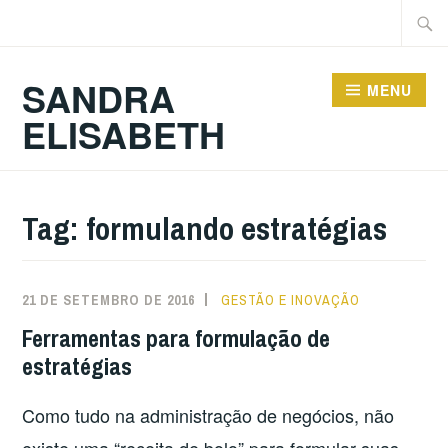
Ir
Pesqu
para
por:
conteúdo
SANDRA
MENU
ELISABETH
Tag:
formulando estratégias
21 DE SETEMBRO DE 2016
GESTÃO E INOVAÇÃO
Ferramentas para formulação de
estratégias
Como tudo na administração de negócios, não