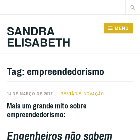
Ir
Pesqu
para
por:
conteúdo
SANDRA
MENU
ELISABETH
Tag:
empreendedorismo
14 DE MARÇO DE 2017
GESTÃO E INOVAÇÃO
Mais um grande mito sobre
empreendedorismo:
Engenheiros não sabem