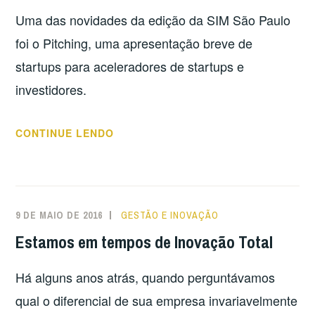
Uma das novidades da edição da SIM São Paulo
foi o Pitching, uma apresentação breve de
startups para aceleradores de startups e
investidores.
“SEMANA
CONTINUE LENDO
INTERNACIONAL
DA
MÚSICA
–
9 DE MAIO DE 2016
GESTÃO E INOVAÇÃO
SP:
Estamos em tempos de Inovação Total
STARTUPS
DA
Há alguns anos atrás, quando perguntávamos
ÁREA
DE
qual o diferencial de sua empresa invariavelmente