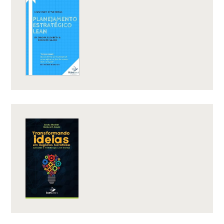
O
LUCRO?”