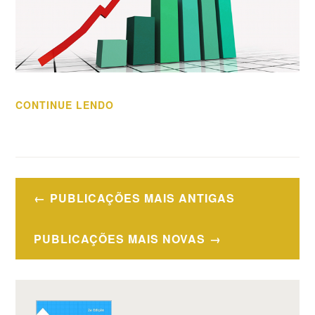
“EM
CONTINUE LENDO
ÉPOCA
DE
CRISE
O
Navegação
QUE
PUBLICAÇÕES MAIS ANTIGAS
por
É
MELHOR?
posts
PUBLICAÇÕES MAIS NOVAS
AUMENTAR
O
FATURAMENTO
OU