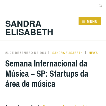
Ir
Pesqu
para
por:
conteúdo
SANDRA
MENU
ELISABETH
21 DE DEZEMBRO DE 2016
SANDRA ELISABETH
NEWS
Semana Internacional da
Música – SP: Startups da
área de música