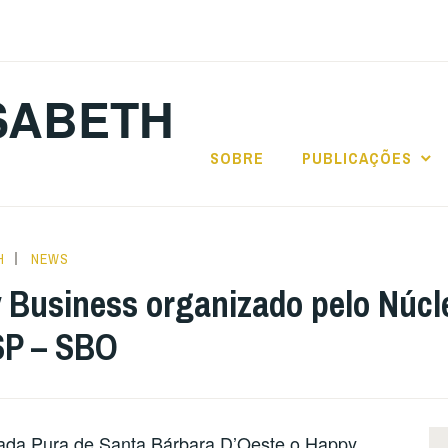
SABETH
SOBRE
PUBLICAÇÕES
H
NEWS
y Business organizado pelo Núc
SP – SBO
ada Pura de Santa Bárbara D’Oeste o Happy