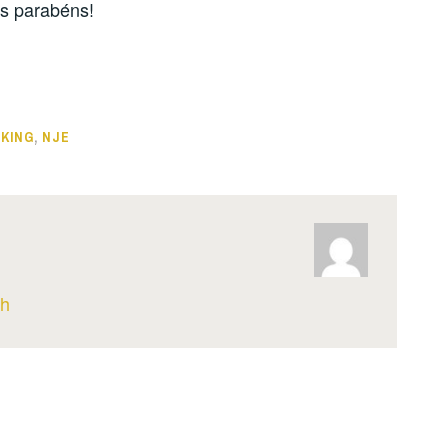
os parabéns!
KING
,
NJE
th