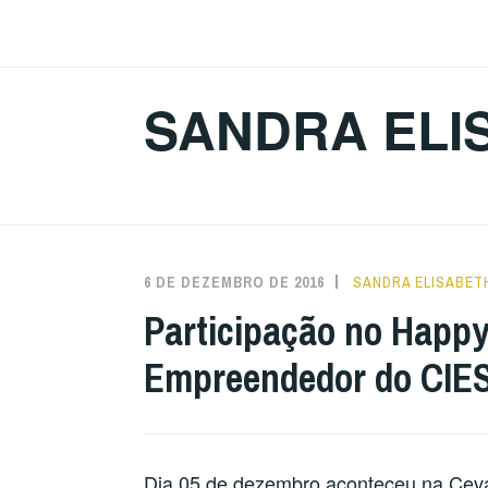
Ir
para
conteúdo
SANDRA ELI
6 DE DEZEMBRO DE 2016
SANDRA ELISABET
Participação no Happ
Empreendedor do CIE
Dia 05 de dezembro aconteceu na Cev