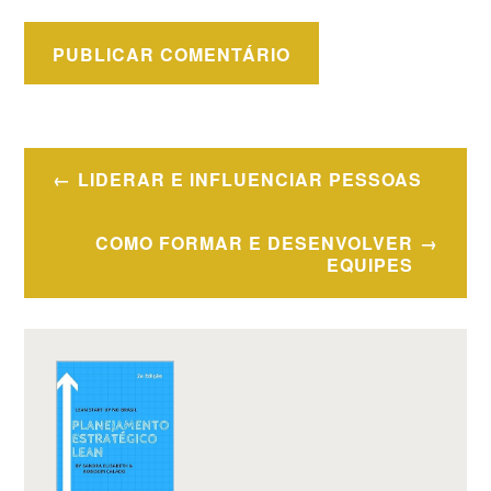
Navegação
LIDERAR E INFLUENCIAR PESSOAS
de
Post
COMO FORMAR E DESENVOLVER
EQUIPES