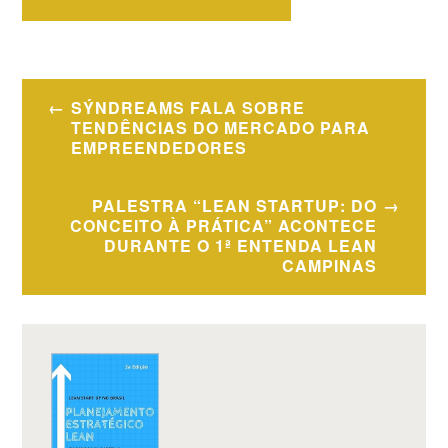
Navegação
SÝNDREAMS FALA SOBRE
de
TENDÊNCIAS DO MERCADO PARA
EMPREENDEDORES
Post
PALESTRA “LEAN STARTUP: DO
CONCEITO À PRÁTICA” ACONTECE
DURANTE O 1ª ENTENDA LEAN
CAMPINAS