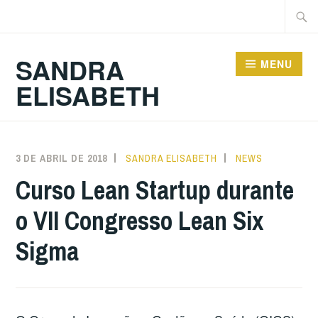
Ir
Pesqu
para
por:
conteúdo
SANDRA
MENU
ELISABETH
3 DE ABRIL DE 2018
SANDRA ELISABETH
NEWS
Curso Lean Startup durante
o VII Congresso Lean Six
Sigma