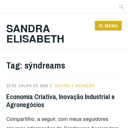
Ir
Pesqu
para
por:
conteúdo
SANDRA
MENU
ELISABETH
Tag:
sýndreams
22 DE JULHO DE 2019
GESTÃO E INOVAÇÃO
Economia Criativa, Inovação Industrial e
Agronegócios
Compartilho, a seguir, com meus seguidores