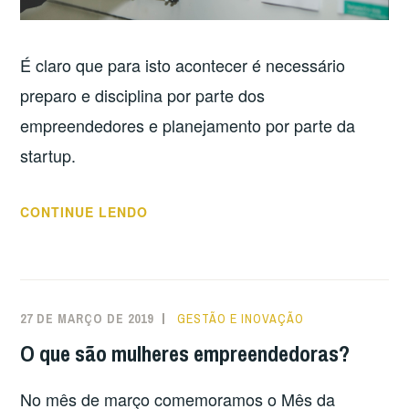
É claro que para isto acontecer é necessário
preparo e disciplina por parte dos
empreendedores e planejamento por parte da
startup.
“STARTUPS
CONTINUE LENDO
X
EMPREENDEDORES
X
SUCESSO:
27 DE MARÇO DE 2019
GESTÃO E INOVAÇÃO
COMO
O que são mulheres empreendedoras?
UNIR
PARA
No mês de março comemoramos o Mês da
CONQUISTAR?”