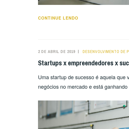
“STARTUPS
CONTINUE LENDO
X
EMPREENDEDORES
X
SUCESSO:
2 DE ABRIL DE 2019
DESENVOLVIMENTO DE 
COMO
Startups x empreendedores x suc
UNIR
PARA
Uma startup de sucesso é aquela que v
CONQUISTAR?”
negócios no mercado e está ganhando 