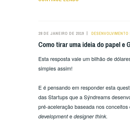
X
EMPREENDEDORES
X
SUCESSO:
28 DE JANEIRO DE 2019
DESENVOLVIMENTO
COMO
Como tirar uma ideia do papel e
UNIR
PARA
Esta resposta vale um bilhão de dóla
CONQUISTAR?”
simples assim!
E é pensando em responder esta questã
das Startups que a Sýndreams desenvo
pré-aceleração baseada nos conceitos
e
development
designer think.