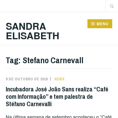
Ir
Pesqu
para
por:
conteúdo
SANDRA
MENU
ELISABETH
Tag:
Stefano Carnevall
9 DE OUTUBRO DE 2018
NEWS
Incubadora José João Sans realiza “Café
com Informação” e tem palestra de
Stéfano Carnevalli
Na última semana de setembro aconteceu o “Café