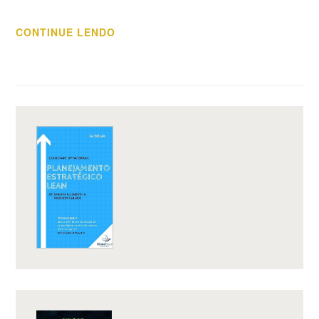
“INCUBADORA
CONTINUE LENDO
JOSÉ
JOÃO
SANS
REALIZA
“CAFÉ
COM
INFORMAÇÃO”
E
TEM
PALESTRA
DE
STÉFANO
CARNEVALLI”