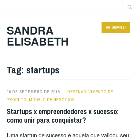
Ir
Pesqu
para
por:
conteúdo
SANDRA
MENU
ELISABETH
Tag:
startups
16 DE SETEMBRO DE 2019
DESENVOLVIMENTO DE
PRODUTO
,
MODELO DE NEGÓCIOS
Startups x empreendedores x sucesso:
como unir para conquistar?
Uma startup de sucesso é aquela que validou seu