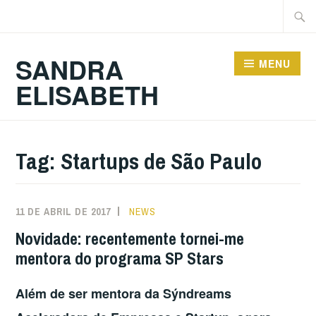
Ir
Pesqu
para
por:
conteúdo
SANDRA
MENU
ELISABETH
Tag:
Startups de São Paulo
11 DE ABRIL DE 2017
NEWS
Novidade: recentemente tornei-me
mentora do programa SP Stars
Além de ser mentora da Sýndreams