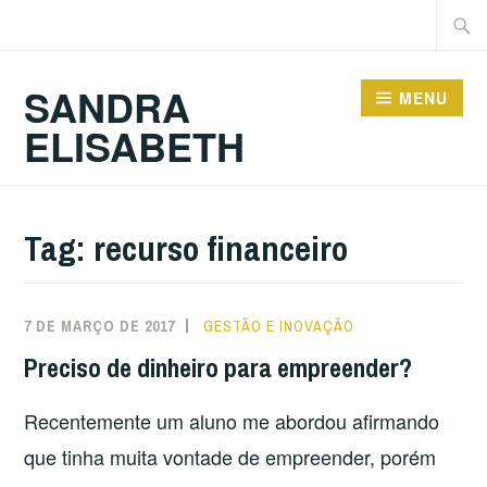
Ir
Pesqu
para
por:
conteúdo
SANDRA
MENU
ELISABETH
Tag:
recurso financeiro
7 DE MARÇO DE 2017
GESTÃO E INOVAÇÃO
Preciso de dinheiro para empreender?
Recentemente um aluno me abordou afirmando
que tinha muita vontade de empreender, porém