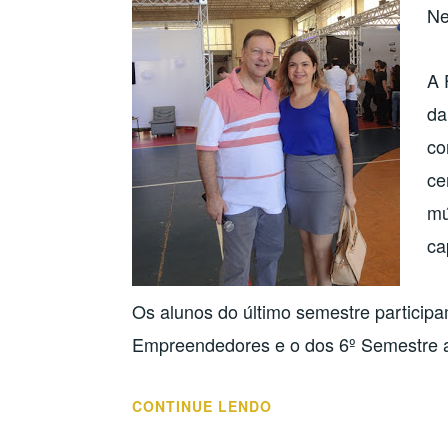
Ne
A 
da
co
ce
mú
ca
Os alunos do último semestre particip
Empreendedores e o dos 6º Semestre 
“EDUCAÇÃO
CONTINUE LENDO
EMPREENDEDORA: