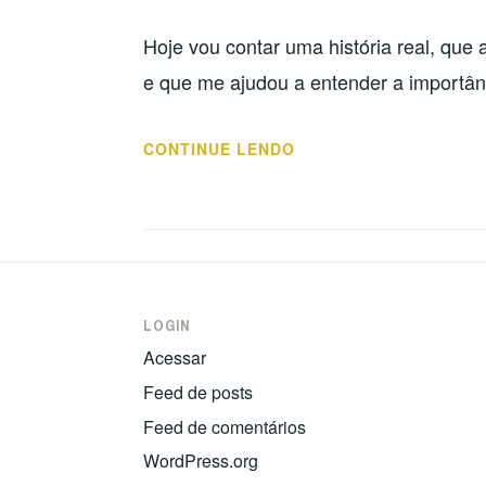
Hoje vou contar uma história real, que 
e que me ajudou a entender a importânc
“O
CONTINUE LENDO
FOCO
E
A
PERSISTÊNCIA”
LOGIN
Acessar
Feed de posts
Feed de comentários
WordPress.org