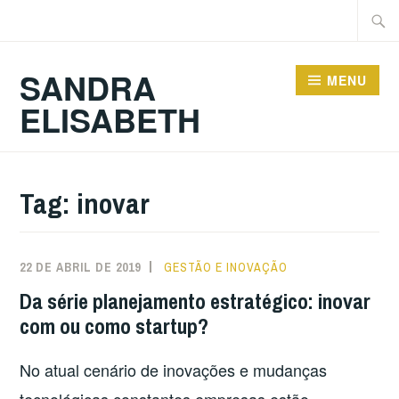
Ir
Pesqu
para
por:
conteúdo
SANDRA
MENU
ELISABETH
Tag:
inovar
22 DE ABRIL DE 2019
GESTÃO E INOVAÇÃO
Da série planejamento estratégico: inovar
com ou como startup?
No atual cenário de inovações e mudanças