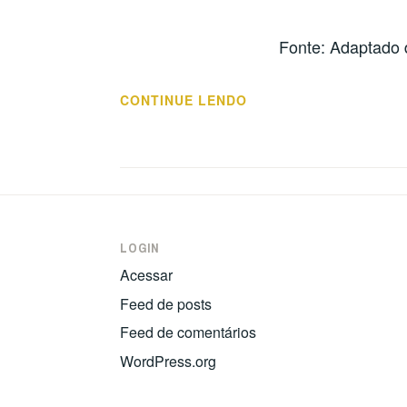
Fonte: Adaptado d
“TRILHA
CONTINUE LENDO
DE
INOVAÇÃO:
IDEIA,
INVENÇÃO
E
INOVAÇÃO”
LOGIN
Acessar
Feed de posts
Feed de comentários
WordPress.org