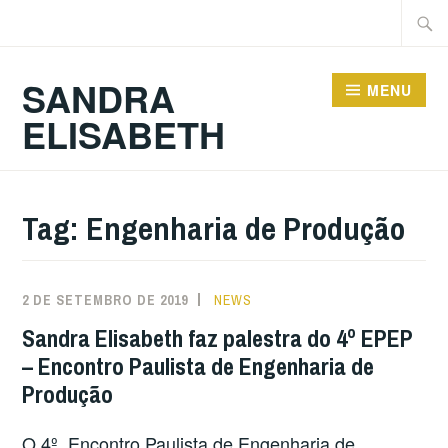
Ir
Pesqu
para
por:
conteúdo
SANDRA
MENU
ELISABETH
Tag:
Engenharia de Produção
2 DE SETEMBRO DE 2019
NEWS
Sandra Elisabeth faz palestra do 4º EPEP
– Encontro Paulista de Engenharia de
Produção
O 4º. Encontro Paulista de Engenharia de