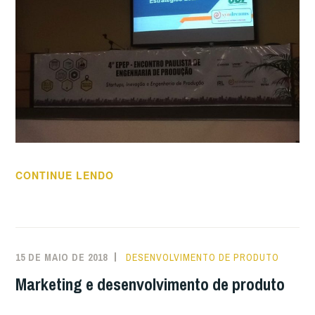
“SANDRA
CONTINUE LENDO
ELISABETH
FAZ
PALESTRA
DO
15 DE MAIO DE 2018
DESENVOLVIMENTO DE PRODUTO
4º
Marketing e desenvolvimento de produto
EPEP
–