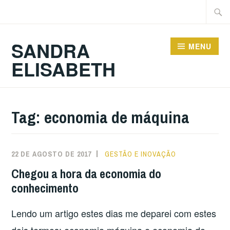
Ir
Pesqu
para
por:
conteúdo
SANDRA
MENU
ELISABETH
Tag:
economia de máquina
22 DE AGOSTO DE 2017
GESTÃO E INOVAÇÃO
Chegou a hora da economia do
conhecimento
Lendo um artigo estes dias me deparei com estes