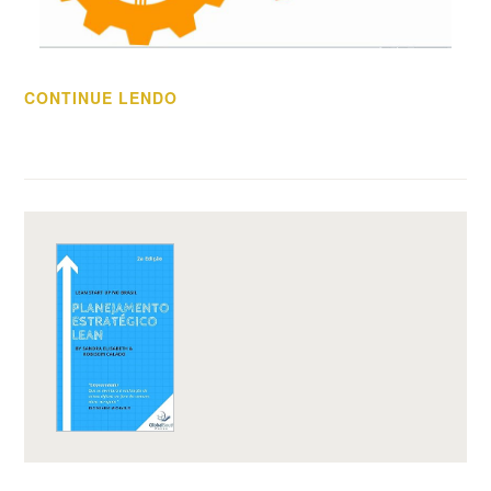
“CHEGOU
CONTINUE LENDO
A
HORA
DA
ECONOMIA
DO
CONHECIMENTO”