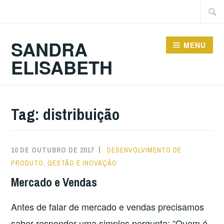
Ir
Pesqu
para
por:
conteúdo
SANDRA
MENU
ELISABETH
Tag:
distribuição
10 DE OUTUBRO DE 2017
DESENVOLVIMENTO DE
PRODUTO
,
GESTÃO E INOVAÇÃO
Mercado e Vendas
Antes de falar de mercado e vendas precisamos
saber responder uma simples pergunta: “Quem é