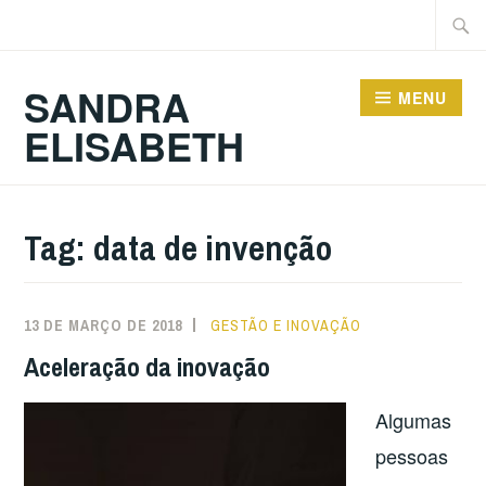
Ir
Pesqu
para
por:
conteúdo
SANDRA
MENU
ELISABETH
Tag:
data de invenção
13 DE MARÇO DE 2018
GESTÃO E INOVAÇÃO
Aceleração da inovação
Algumas
pessoas