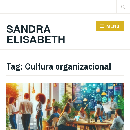
Ir
Pesqu
para
por:
conteúdo
SANDRA
MENU
ELISABETH
Tag:
Cultura organizacional