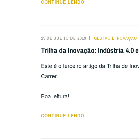
“INICIALIZAÇÃO
CONTINUE LENDO
ENXUTA:
DIMINUINDO
AS
INCERTEZAS
29 DE JULHO DE 2019
GESTÃO E INOVAÇÃO
NO
Trilha da Inovação: Indústria 4.0
PROCESSO
DE
Este é o terceiro artigo da Trilha de In
INOVAÇÃO”
Carrer.
Boa leitura!
“TRILHA
CONTINUE LENDO
DA
INOVAÇÃO: