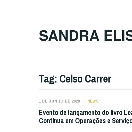
Ir
para
conteúdo
SANDRA ELI
Tag:
Celso Carrer
1 DE JUNHO DE 2020
NEWS
Evento de lançamento do livro Lea
Contínua em Operações e Serviç