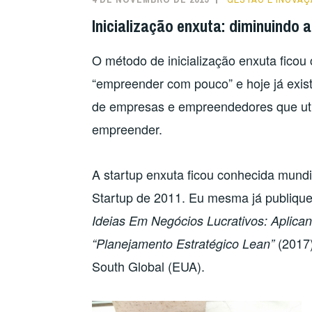
LEAN
Inicialização enxuta: diminuindo 
SIX
SIGMA:
O método de inicialização enxuta fico
INICIATIVAS
PARA
“empreender com pouco” e hoje já exist
A
de empresas e empreendedores que util
MELHORIA
empreender.
CONTÍNUA
EM
OPERAÇÕES
A startup enxuta ficou conhecida mund
E
Startup de 2011. Eu mesma já publiquei
SERVIÇOS”
Ideias Em Negócios Lucrativos: Aplica
(2017
“Planejamento Estratégico Lean”
South Global (EUA).