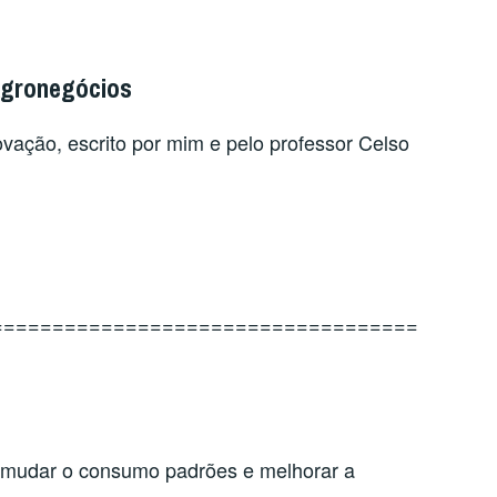
 Agronegócios
ovação, escrito por mim e pelo professor Celso
===================================
a mudar o consumo padrões e melhorar a