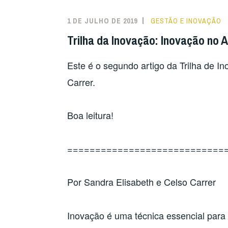
INDÚSTRIA
4.0
1 DE JULHO DE 2019
GESTÃO E INOVAÇÃO
E
Trilha da Inovação: Inovação no
O
AGRONEGÓCIOS”
Este é o segundo artigo da Trilha de In
Carrer.
Boa leitura!
============================
Por Sandra Elisabeth e Celso Carrer
Inovação é uma técnica essencial par