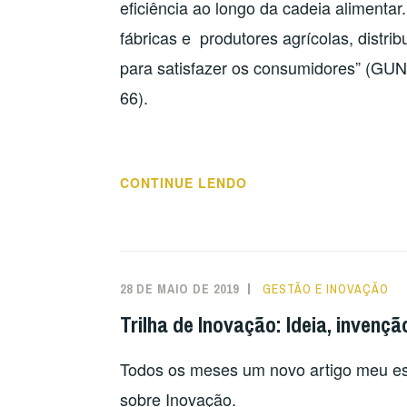
eficiência ao longo da cadeia alimenta
fábricas e produtores agrícolas, distrib
para satisfazer os consumidores” (
66).
“TRILHA
CONTINUE LENDO
DA
INOVAÇÃO:
INOVAÇÃO
NO
28 DE MAIO DE 2019
GESTÃO E INOVAÇÃO
AGRONEGÓCIOS”
Trilha de Inovação: Ideia, invenç
Todos os meses um novo artigo meu esc
sobre Inovação.