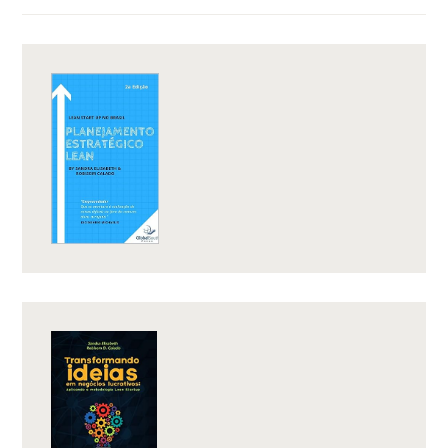
DE
VALOR
EM
UMA
STARTUP”