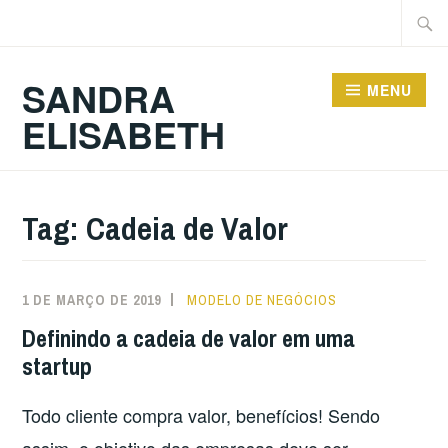
Ir
Pesqu
para
por:
conteúdo
SANDRA
MENU
ELISABETH
Tag:
Cadeia de Valor
1 DE MARÇO DE 2019
MODELO DE NEGÓCIOS
Definindo a cadeia de valor em uma
startup
Todo cliente compra valor, benefícios! Sendo