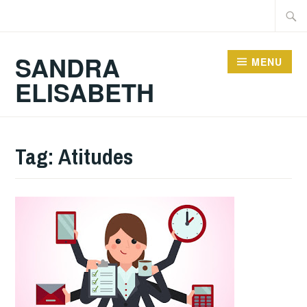
Ir
Pesqu
para
por:
conteúdo
SANDRA
MENU
ELISABETH
Tag:
Atitudes