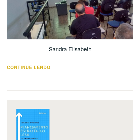
Sandra Elisabeth
“COMPREENDER
CONTINUE LENDO
O
CLIENTE
PARA
FATURAR”