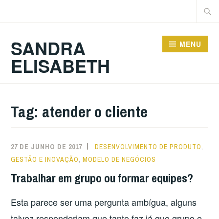
Ir
Pesqu
para
por:
conteúdo
SANDRA
MENU
ELISABETH
Tag:
atender o cliente
27 DE JUNHO DE 2017
DESENVOLVIMENTO DE PRODUTO
,
GESTÃO E INOVAÇÃO
,
MODELO DE NEGÓCIOS
Trabalhar em grupo ou formar equipes?
Esta parece ser uma pergunta ambígua, alguns
talvez responderiam que tanto faz já que grupo e